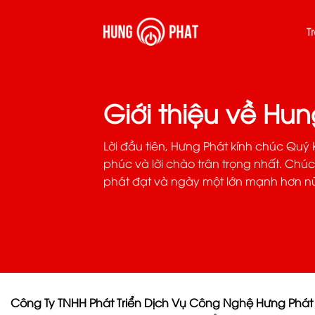
Skip
to
T
content
Giới thiệu về Hu
Lời đầu tiên, Hưng Phát kính chúc Quý
phúc và lời chào trân trọng nhất. Ch
phát đạt và ngày một lớn mạnh hơn n
Công Ty TNHH Phát Triển Dịch Vụ Công Nghệ Hưng Phát