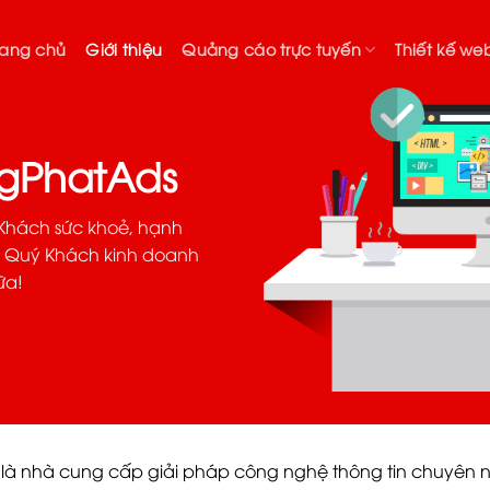
rang chủ
Giới thiệu
Quảng cáo trực tuyến
Thiết kế web
ngPhatAds
 Khách sức khoẻ, hạnh
úc Quý Khách kinh doanh
ữa!
là nhà cung cấp giải pháp công nghệ thông tin chuyên ng