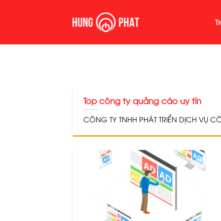
Skip
to
T
content
Top công ty quảng cáo uy tín
CÔNG TY TNHH PHÁT TRIỂN DỊCH VỤ CÔN