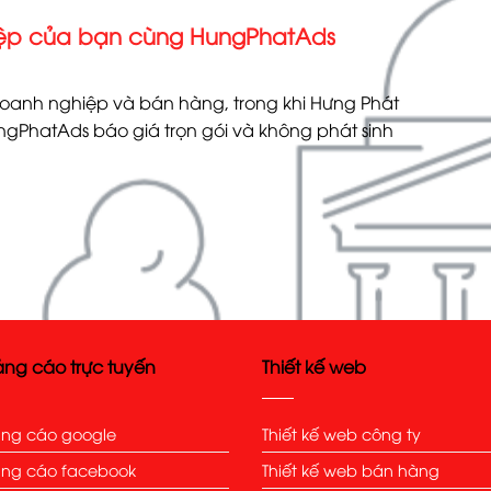
iệp của bạn cùng HungPhatAds
doanh nghiệp và bán hàng, trong khi Hưng Phát
gPhatAds báo giá trọn gói và không phát sinh
ng cáo trực tuyến
Thiết kế web
ng cáo google
Thiết kế web công ty
ng cáo facebook
Thiết kế web bán hàng