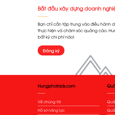
Bắt đầu xây dựng doanh ngh
Bạn chỉ cần tập trung vào điều hành 
thực hiện và chăm sóc quảng cáo. Hun
bất kỳ chi phí nào!
Đăng ký
Hungphatads.com
Quả
Về chúng tôi
Quả
Hồ sơ năng lực
Quả