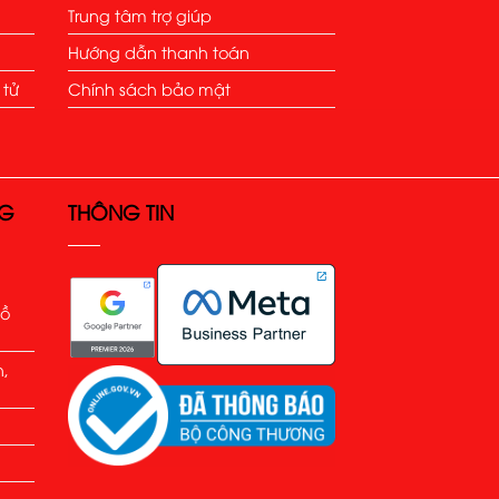
Trung tâm trợ giúp
Hướng dẫn thanh toán
 tử
Chính sách bảo mật
NG
THÔNG TIN
Hồ
h,