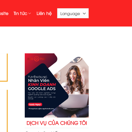
site
Tin tức
Liên hệ
DỊCH VỤ CỦA CHÚNG TÔI