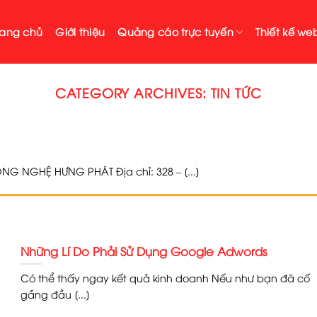
rang chủ
Giới thiệu
Quảng cáo trực tuyến
Thiết kế web
CATEGORY ARCHIVES:
TIN TỨC
G NGHỆ HƯNG PHÁT Địa chỉ: 328 – [...]
Những Lí Do Phải Sử Dụng Google Adwords
Có thể thấy ngay kết quả kinh doanh Nếu như bạn đã cố
gắng đầu [...]