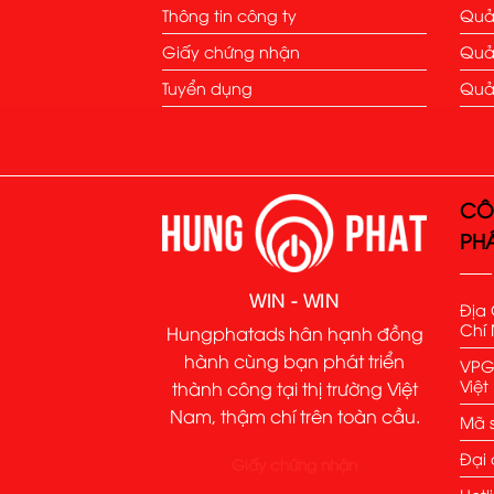
Thông tin công ty
Quả
Giấy chứng nhận
Quả
Tuyển dụng
Quả
CÔ
PH
WIN - WIN
Địa 
Chí 
Hungphatads hân hạnh đồng
hành cùng bạn phát triển
VPGD
Việ
thành công tại thị trường Việt
Nam, thậm chí trên toàn cầu.
Mã s
Đại 
Giấy chứng nhận