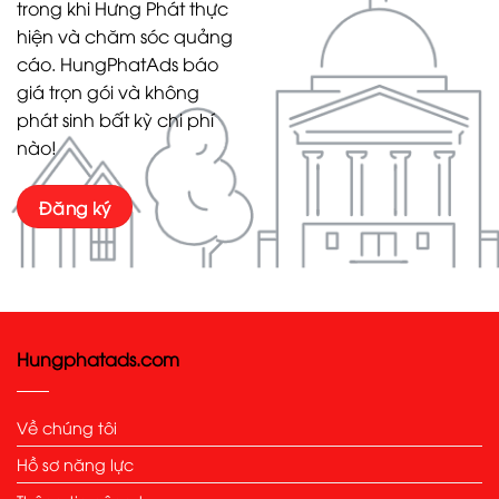
trong khi Hưng Phát thực
hiện và chăm sóc quảng
cáo. HungPhatAds báo
giá trọn gói và không
phát sinh bất kỳ chi phí
nào!
Đăng ký
Hungphatads.com
Về chúng tôi
Hồ sơ năng lực