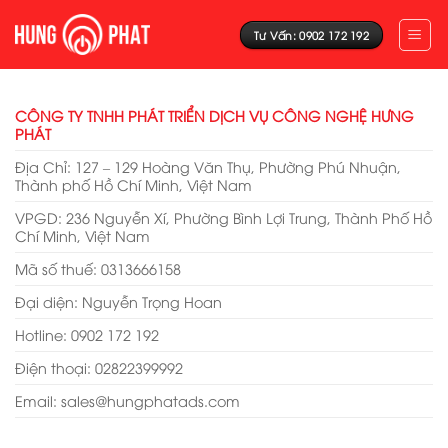
Skip
to
Tư Vấn: 0902 172 192
content
CÔNG TY TNHH PHÁT TRIỂN DỊCH VỤ CÔNG NGHỆ HƯNG
PHÁT
Địa Chỉ: 127 – 129 Hoàng Văn Thụ, Phường Phú Nhuận,
Thành phố Hồ Chí Minh, Việt Nam
VPGD: 236 Nguyễn Xí, Phường Bình Lợi Trung, Thành Phố Hồ
Chí Minh, Việt Nam
Mã số thuế: 0313666158
Đại diện: Nguyễn Trọng Hoan
Hotline: 0902 172 192
Điện thoại: 02822399992
Email: sales@hungphatads.com