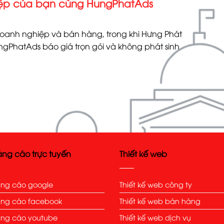
iệp của bạn cùng HungPhatAds
doanh nghiệp và bán hàng, trong khi Hưng Phát
gPhatAds báo giá trọn gói và không phát sinh
ng cáo trực tuyến
Thiết kế web
ng cáo google
Thiết kế web công ty
ng cáo facebook
Thiết kế web bán hàng
ng cáo youtube
Thiết kế web dịch vụ