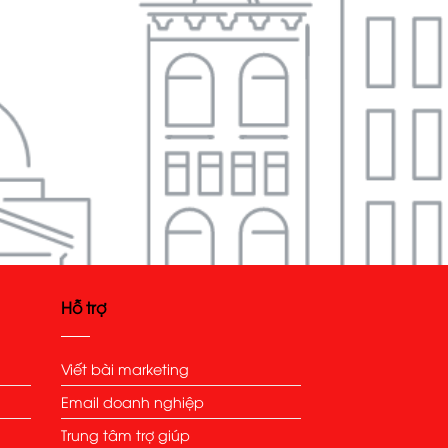
Hỗ trợ
Viết bài marketing
Email doanh nghiệp
Trung tâm trợ giúp