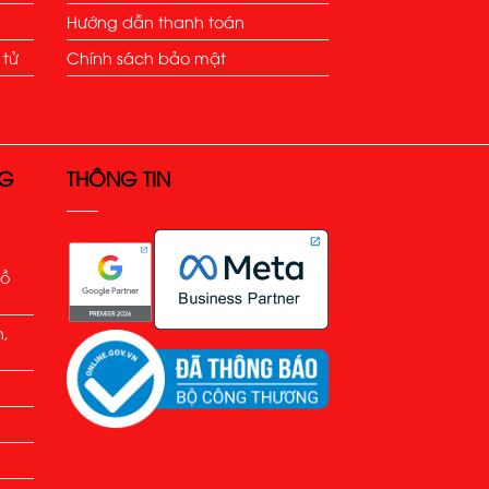
Hướng dẫn thanh toán
 tử
Chính sách bảo mật
NG
THÔNG TIN
Hồ
h,