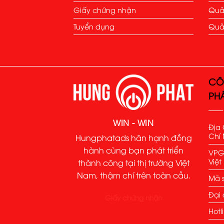
Giấy chứng nhận
Quả
Tuyển dụng
Quả
CÔ
PH
WIN - WIN
Địa 
Chí 
Hungphatads hân hạnh đồng
hành cùng bạn phát triển
VPGD
Việ
thành công tại thị trường Việt
Nam, thậm chí trên toàn cầu.
Mã s
Đại 
Giấy chứng nhận
Hotl