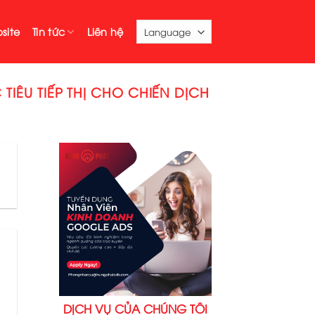
site
Tin tức
Liên hệ
ÊU TIẾP THỊ CHO CHIẾN DỊCH
DỊCH VỤ CỦA CHÚNG TÔI