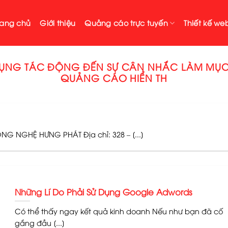
rang chủ
Giới thiệu
Quảng cáo trực tuyến
Thiết kế web
NG TÁC ĐỘNG ĐẾN SỰ CÂN NHẮC LÀM MỤC TI
QUẢNG CÁO HIỂN TH
G NGHỆ HƯNG PHÁT Địa chỉ: 328 – [...]
Những Lí Do Phải Sử Dụng Google Adwords
Có thể thấy ngay kết quả kinh doanh Nếu như bạn đã cố
gắng đầu [...]