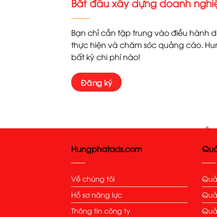
Bắt đầu xây dựng doanh ngh
Bạn chỉ cần tập trung vào điều hành 
thực hiện và chăm sóc quảng cáo. Hun
bất kỳ chi phí nào!
Đăng ký
Hungphatads.com
Quả
Về chúng tôi
Quả
Hồ sơ năng lực
Quả
Thông tin công ty
Quả