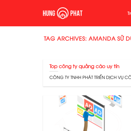
Skip
to
T
content
TAG ARCHIVES:
AMANDA SỬ DỤ
Top công ty quảng cáo uy tín
CÔNG TY TNHH PHÁT TRIỂN DỊCH VỤ CÔN