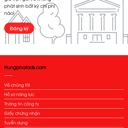
phát sinh bất kỳ chi phí
nào!
Đăng ký
Hungphatads.com
Về chúng tôi
Hồ sơ năng lực
Thông tin công ty
Giấy chứng nhận
Tuyển dụng