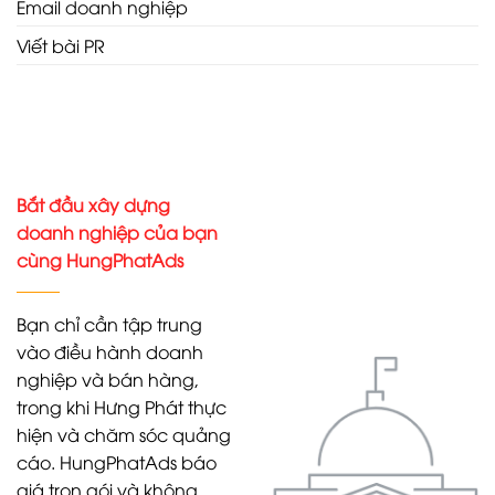
Email doanh nghiệp
Viết bài PR
Bắt đầu xây dựng
doanh nghiệp của bạn
cùng HungPhatAds
Bạn chỉ cần tập trung
vào điều hành doanh
nghiệp và bán hàng,
trong khi Hưng Phát thực
hiện và chăm sóc quảng
cáo. HungPhatAds báo
giá trọn gói và không