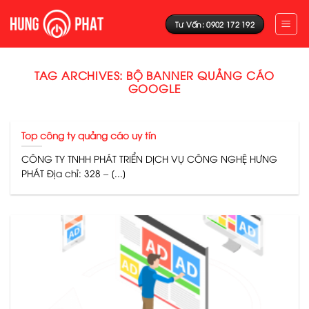
Skip
to
Tư Vấn: 0902 172 192
content
TAG ARCHIVES:
BỘ BANNER QUẢNG CÁO
GOOGLE
Top công ty quảng cáo uy tín
CÔNG TY TNHH PHÁT TRIỂN DỊCH VỤ CÔNG NGHỆ HƯNG
PHÁT Địa chỉ: 328 – [...]