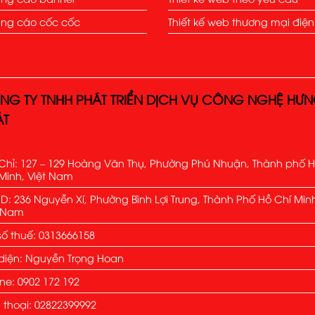
ng cáo cốc cốc
Thiết kế web thương mại điện
NG TY TNHH PHÁT TRIỂN DỊCH VỤ CÔNG NGHỆ HƯ
ÁT
Chỉ: 127 – 129 Hoàng Văn Thụ, Phường Phú Nhuận, Thành phố 
Minh, Việt Nam
: 236 Nguyễn Xí, Phường Bình Lợi Trung, Thành Phố Hồ Chí Min
t Nam
ố thuế: 0313666158
diện: Nguyễn Trọng Hoan
ine: 0902 172 192
 thoại: 02822399992