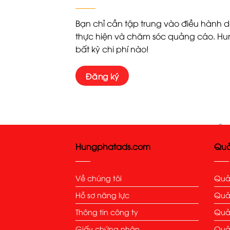
Bạn chỉ cần tập trung vào điều hành 
thực hiện và chăm sóc quảng cáo. Hun
bất kỳ chi phí nào!
Đăng ký
Hungphatads.com
Quả
Về chúng tôi
Quả
Hồ sơ năng lực
Quả
Thông tin công ty
Quả
Giấy chứng nhận
Quả