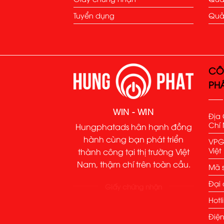
Tuyển dụng
Quả
CÔ
PH
WIN - WIN
Địa 
Chí 
Hungphatads hân hạnh đồng
hành cùng bạn phát triển
VPGD
Việ
thành công tại thị trường Việt
Nam, thậm chí trên toàn cầu.
Mã s
Đại 
Giấy chứng nhận
Hotl
Điện