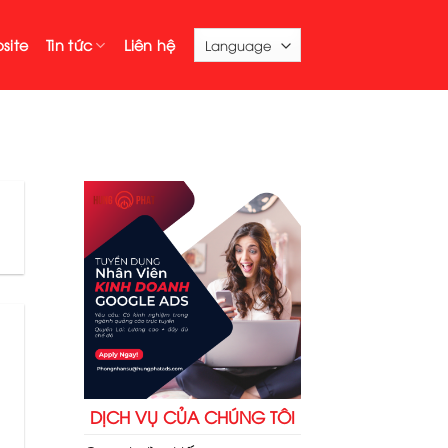
site
Tin tức
Liên hệ
DỊCH VỤ CỦA CHÚNG TÔI