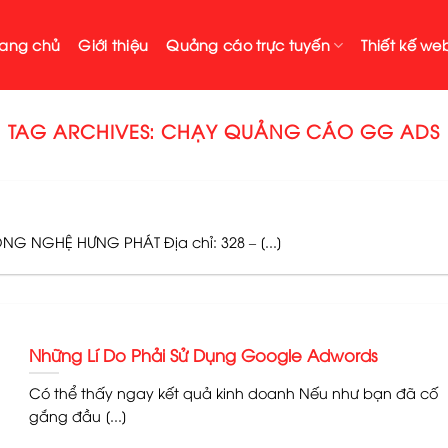
rang chủ
Giới thiệu
Quảng cáo trực tuyến
Thiết kế web
TAG ARCHIVES:
CHẠY QUẢNG CÁO GG ADS
G NGHỆ HƯNG PHÁT Địa chỉ: 328 – [...]
Những Lí Do Phải Sử Dụng Google Adwords
Có thể thấy ngay kết quả kinh doanh Nếu như bạn đã cố
gắng đầu [...]