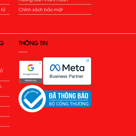
 tử
Chính sách bảo mật
NG
THÔNG TIN
Hồ
h,