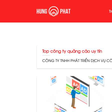
Skip
to
T
content
Top công ty quảng cáo uy tín
CÔNG TY TNHH PHÁT TRIỂN DỊCH VỤ CÔN