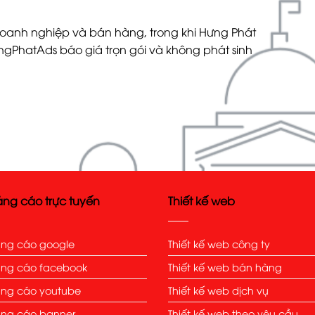
doanh nghiệp và bán hàng, trong khi Hưng Phát
gPhatAds báo giá trọn gói và không phát sinh
ng cáo trực tuyến
Thiết kế web
ng cáo google
Thiết kế web công ty
ng cáo facebook
Thiết kế web bán hàng
ng cáo youtube
Thiết kế web dịch vụ
ng cáo banner
Thiết kế web theo yêu cầu