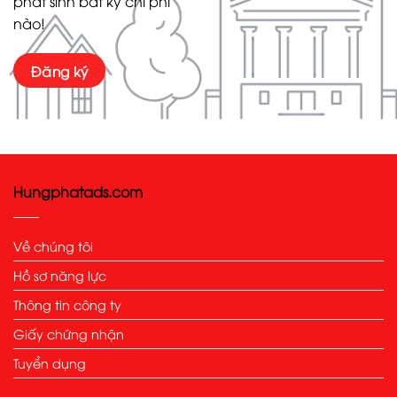
phát sinh bất kỳ chi phí
nào!
Đăng ký
Hungphatads.com
Về chúng tôi
Hồ sơ năng lực
Thông tin công ty
Giấy chứng nhận
Tuyển dụng