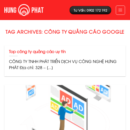
Skip
to
Tư Vấn: 0902 172 192
content
TAG ARCHIVES:
CÔNG TY QUẢNG CÁO GOOGLE
Top công ty quảng cáo uy tín
CÔNG TY TNHH PHÁT TRIỂN DỊCH VỤ CÔNG NGHỆ HƯNG
PHÁT Địa chỉ: 328 – [...]