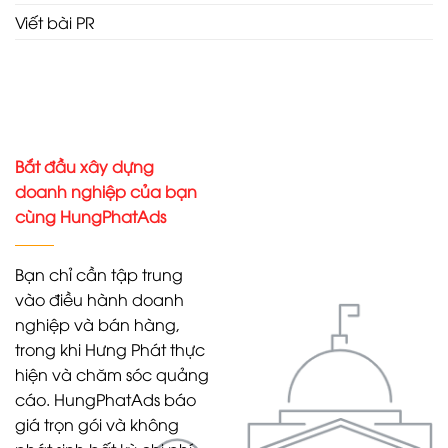
Viết bài PR
Bắt đầu xây dựng
doanh nghiệp của bạn
cùng HungPhatAds
Bạn chỉ cần tập trung
vào điều hành doanh
nghiệp và bán hàng,
trong khi Hưng Phát thực
hiện và chăm sóc quảng
cáo. HungPhatAds báo
giá trọn gói và không