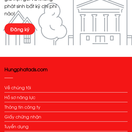
phát sinh bất kỳ chi phí
nào!
Đăng ký
Hungphatads.com
Về chúng tôi
Hồ sơ năng lực
Thông tin công ty
Giấy chứng nhận
Tuyển dụng