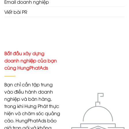
Email doanh nghiệp
Viết bài PR
Bắt đầu xây dựng
doanh nghiệp của bạn
cùng HungPhatAds
Bạn chỉ cần tập trung
vào điều hành doanh
nghiệp và bán hàng,
trong khi Hưng Phát thực
hiện và chăm sóc quảng
cáo. HungPhatAds báo
giá trọn gói và không