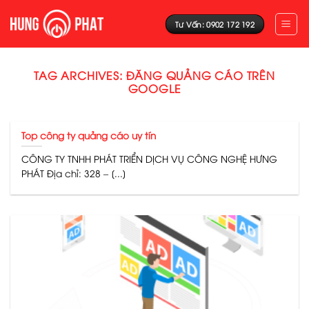
Skip
to
Tư Vấn: 0902 172 192
content
TAG ARCHIVES:
ĐĂNG QUẢNG CÁO TRÊN
GOOGLE
Top công ty quảng cáo uy tín
CÔNG TY TNHH PHÁT TRIỂN DỊCH VỤ CÔNG NGHỆ HƯNG
PHÁT Địa chỉ: 328 – [...]