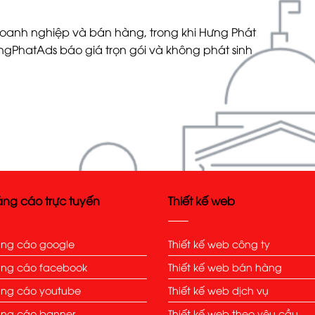
doanh nghiệp và bán hàng, trong khi Hưng Phát
gPhatAds báo giá trọn gói và không phát sinh
ng cáo trực tuyến
Thiết kế web
ng cáo google
Thiết kế web công ty
ng cáo facebook
Thiết kế web bán hàng
ng cáo youtube
Thiết kế web dịch vụ
ng cáo banner
Thiết kế web theo yêu cầu