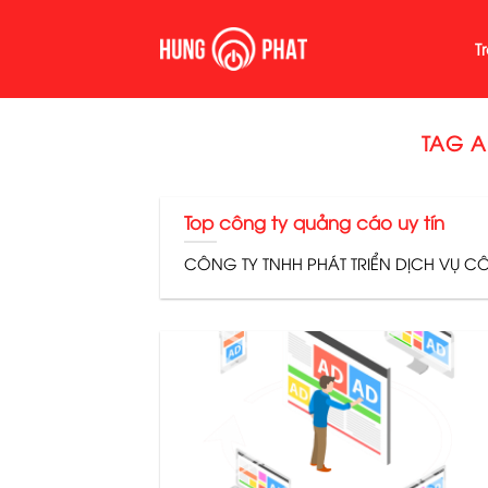
Skip
to
T
content
TAG A
Top công ty quảng cáo uy tín
CÔNG TY TNHH PHÁT TRIỂN DỊCH VỤ CÔN