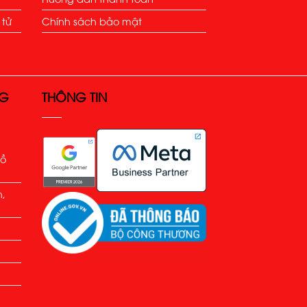
 tử
Chính sách bảo mật
NG
THÔNG TIN
Hồ
h,