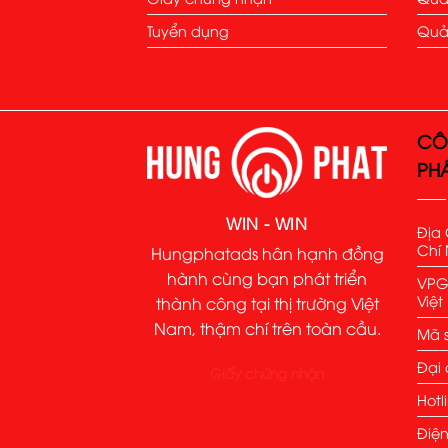
Tuyển dụng
Quả
CÔ
PH
WIN - WIN
Địa 
Chí 
Hungphatads hân hạnh đồng
hành cùng bạn phát triển
VPGD
Việ
thành công tại thị trường Việt
Nam, thậm chí trên toàn cầu.
Mã s
Đại 
Giấy chứng nhận
Hotl
Điện