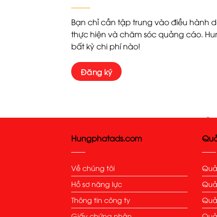
Bạn chỉ cần tập trung vào điều hành 
thực hiện và chăm sóc quảng cáo. Hun
bất kỳ chi phí nào!
Đăng ký
Hungphatads.com
Quả
Về chúng tôi
Quả
Hồ sơ năng lực
Quả
Thông tin công ty
Quả
Giấy chứng nhận
Quả