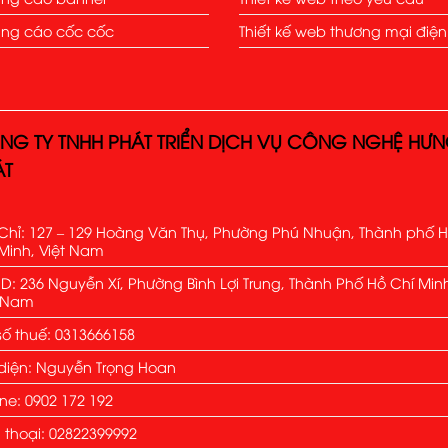
ng cáo cốc cốc
Thiết kế web thương mại điện
NG TY TNHH PHÁT TRIỂN DỊCH VỤ CÔNG NGHỆ HƯ
ÁT
Chỉ: 127 – 129 Hoàng Văn Thụ, Phường Phú Nhuận, Thành phố 
Minh, Việt Nam
: 236 Nguyễn Xí, Phường Bình Lợi Trung, Thành Phố Hồ Chí Min
t Nam
ố thuế: 0313666158
diện: Nguyễn Trọng Hoan
ine: 0902 172 192
 thoại: 02822399992