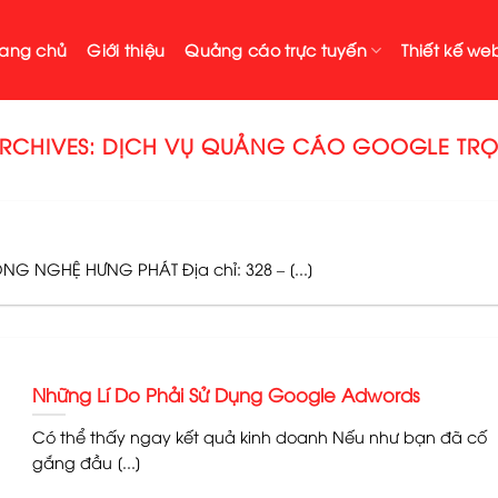
rang chủ
Giới thiệu
Quảng cáo trực tuyến
Thiết kế web
RCHIVES:
DỊCH VỤ QUẢNG CÁO GOOGLE TRỌ
G NGHỆ HƯNG PHÁT Địa chỉ: 328 – [...]
Những Lí Do Phải Sử Dụng Google Adwords
Có thể thấy ngay kết quả kinh doanh Nếu như bạn đã cố
gắng đầu [...]