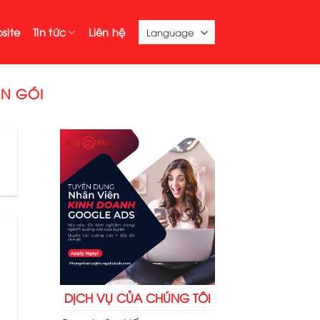
site
Tin tức
Liên hệ
N GÓI
DỊCH VỤ CỦA CHÚNG TÔI