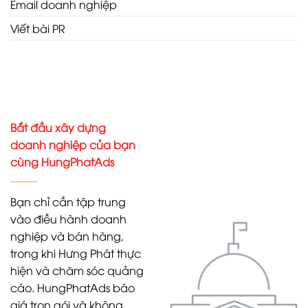
Email doanh nghiệp
Viết bài PR
Bắt đầu xây dựng
doanh nghiệp của bạn
cùng HungPhatAds
Bạn chỉ cần tập trung
vào điều hành doanh
nghiệp và bán hàng,
trong khi Hưng Phát thực
hiện và chăm sóc quảng
cáo. HungPhatAds báo
giá trọn gói và không