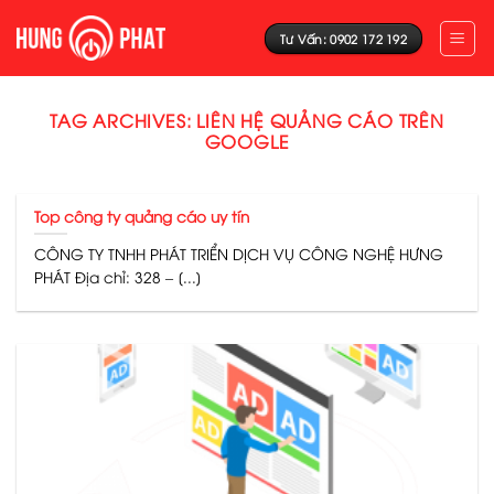
Skip
to
Tư Vấn: 0902 172 192
content
TAG ARCHIVES:
LIÊN HỆ QUẢNG CÁO TRÊN
GOOGLE
Top công ty quảng cáo uy tín
CÔNG TY TNHH PHÁT TRIỂN DỊCH VỤ CÔNG NGHỆ HƯNG
PHÁT Địa chỉ: 328 – [...]