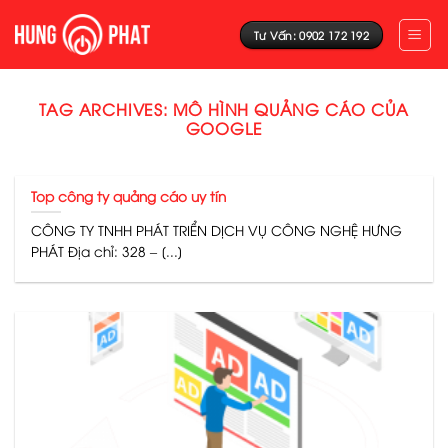
Skip
to
Tư Vấn: 0902 172 192
content
TAG ARCHIVES:
MÔ HÌNH QUẢNG CÁO CỦA
GOOGLE
Top công ty quảng cáo uy tín
CÔNG TY TNHH PHÁT TRIỂN DỊCH VỤ CÔNG NGHỆ HƯNG
PHÁT Địa chỉ: 328 – [...]