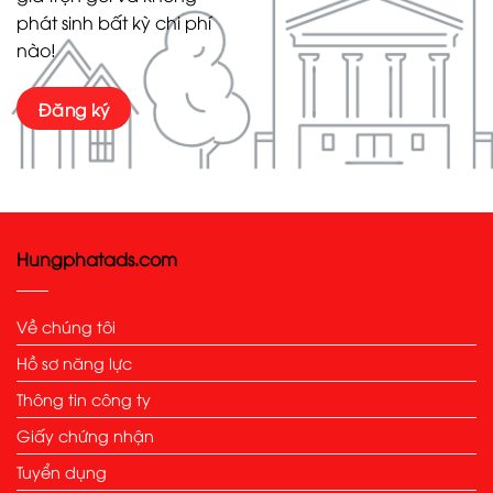
phát sinh bất kỳ chi phí
nào!
Đăng ký
Hungphatads.com
Về chúng tôi
Hồ sơ năng lực
Thông tin công ty
Giấy chứng nhận
Tuyển dụng