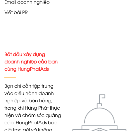
Email doanh nghiệp
Viết bài PR
Bắt đầu xây dựng
doanh nghiệp của bạn
cùng HungPhatAds
Bạn chỉ cần tập trung
vào điều hành doanh
nghiệp và bán hàng,
trong khi Hưng Phát thực
hiện và chăm sóc quảng
cáo. HungPhatAds báo
giá trọn gói và không