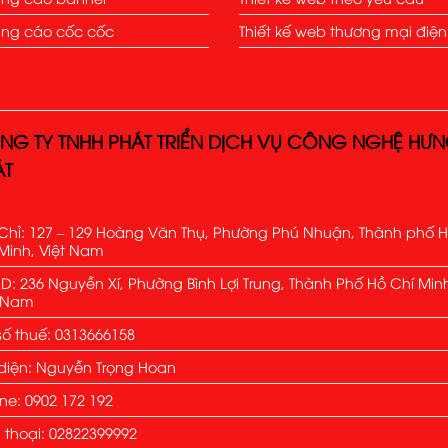
ng cáo cốc cốc
Thiết kế web thương mại điện
NG TY TNHH PHÁT TRIỂN DỊCH VỤ CÔNG NGHỆ HƯ
ÁT
Chỉ: 127 – 129 Hoàng Văn Thụ, Phường Phú Nhuận, Thành phố 
Minh, Việt Nam
: 236 Nguyễn Xí, Phường Bình Lợi Trung, Thành Phố Hồ Chí Min
t Nam
ố thuế: 0313666158
diện: Nguyễn Trọng Hoan
ine: 0902 172 192
 thoại: 02822399992