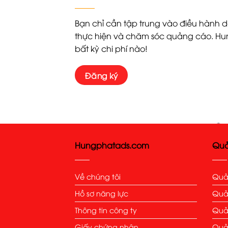
Bạn chỉ cần tập trung vào điều hành 
thực hiện và chăm sóc quảng cáo. Hun
bất kỳ chi phí nào!
Đăng ký
Hungphatads.com
Quả
Về chúng tôi
Quả
Hồ sơ năng lực
Quả
Thông tin công ty
Quả
Giấy chứng nhận
Quả