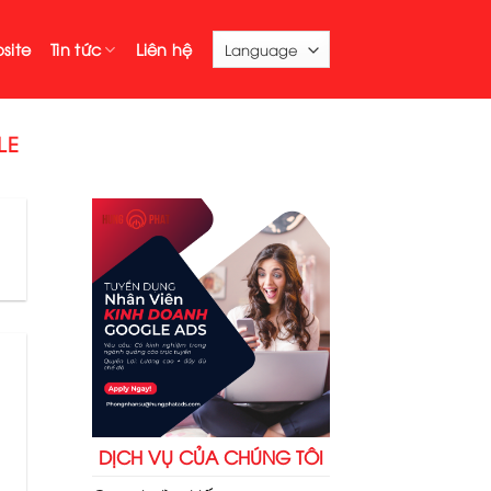
site
Tin tức
Liên hệ
LE
DỊCH VỤ CỦA CHÚNG TÔI