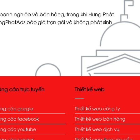
doanh nghiệp và bán hàng, trong khi Hưng Phát
gPhatAds báo giá trọn gói và không phát sinh
ng cáo trực tuyến
Thiết kế web
ng cáo google
Thiết kế web công ty
ng cáo facebook
Thiết kế web bán hàng
ng cáo youtube
Thiết kế web dịch vụ
ng cáo banner
Thiết kế web theo yêu cầu