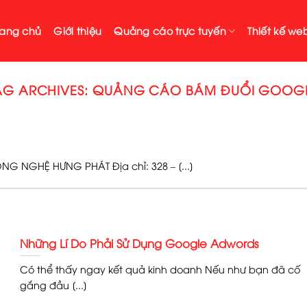
rang chủ
Giới thiệu
Quảng cáo trực tuyến
Thiết kế web
AG ARCHIVES:
QUẢNG CÁO BÁM ĐUỔI GOOG
G NGHỆ HƯNG PHÁT Địa chỉ: 328 – [...]
Những Lí Do Phải Sử Dụng Google Adwords
Có thể thấy ngay kết quả kinh doanh Nếu như bạn đã cố
gắng đầu [...]