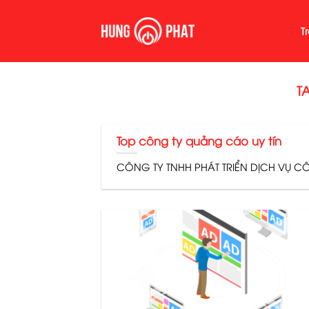
Skip
to
T
content
T
Top công ty quảng cáo uy tín
CÔNG TY TNHH PHÁT TRIỂN DỊCH VỤ CÔN