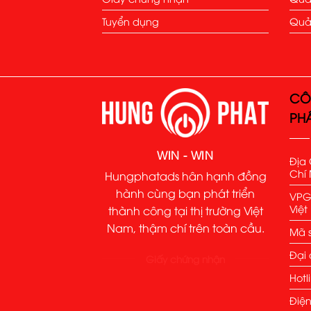
Tuyển dụng
Quả
CÔ
PH
WIN - WIN
Địa 
Chí 
Hungphatads hân hạnh đồng
hành cùng bạn phát triển
VPGD
Việ
thành công tại thị trường Việt
Nam, thậm chí trên toàn cầu.
Mã s
Đại 
Giấy chứng nhận
Hotl
Điện