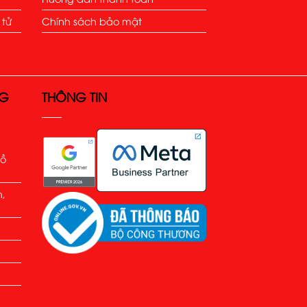
 tử
Chính sách bảo mật
NG
THÔNG TIN
Hồ
h,