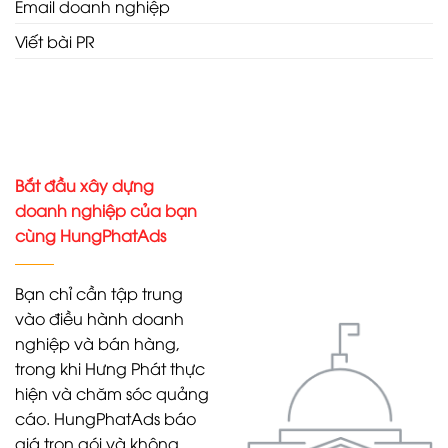
Email doanh nghiệp
Viết bài PR
Bắt đầu xây dựng
doanh nghiệp của bạn
cùng HungPhatAds
Bạn chỉ cần tập trung
vào điều hành doanh
nghiệp và bán hàng,
trong khi Hưng Phát thực
hiện và chăm sóc quảng
cáo. HungPhatAds báo
giá trọn gói và không