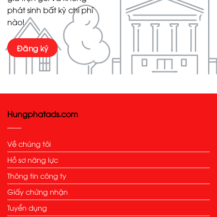
phát sinh bất kỳ chi phí
nào!
Đăng ký
Hungphatads.com
Về chúng tôi
Hồ sơ năng lực
Thông tin công ty
Giấy chứng nhận
Tuyển dụng