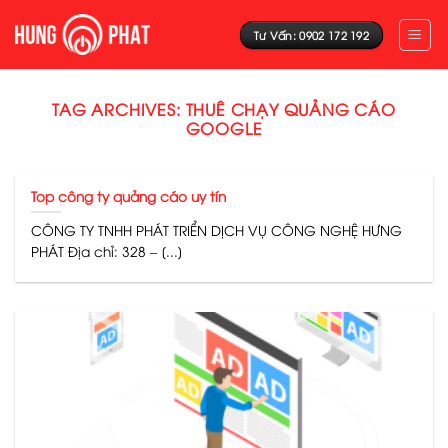
Skip
to
Tư Vấn: 0902 172 192
content
TAG ARCHIVES:
THUÊ CHẠY QUẢNG CÁO
GOOGLE
Top công ty quảng cáo uy tín
CÔNG TY TNHH PHÁT TRIỂN DỊCH VỤ CÔNG NGHỆ HƯNG
PHÁT Địa chỉ: 328 – [...]