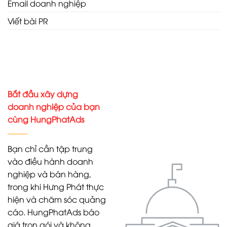
Email doanh nghiệp
Viết bài PR
Bắt đầu xây dựng
doanh nghiệp của bạn
cùng HungPhatAds
Bạn chỉ cần tập trung
vào điều hành doanh
nghiệp và bán hàng,
trong khi Hưng Phát thực
hiện và chăm sóc quảng
cáo. HungPhatAds báo
giá trọn gói và không