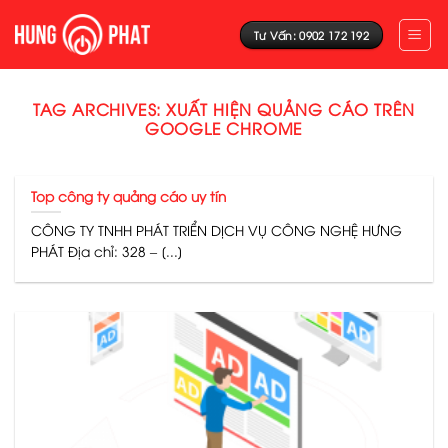
Skip
to
Tư Vấn: 0902 172 192
content
TAG ARCHIVES:
XUẤT HIỆN QUẢNG CÁO TRÊN
GOOGLE CHROME
Top công ty quảng cáo uy tín
CÔNG TY TNHH PHÁT TRIỂN DỊCH VỤ CÔNG NGHỆ HƯNG
PHÁT Địa chỉ: 328 – [...]